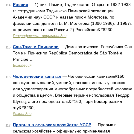
Россия
— 1) пик, Памир, Таджикистан. Открыт в 1932 1933
114
гг. сотрудниками Таджикско Памирской экспедиции
Академии наук СССР и назван пиком Молотова, по
фамилии сов. деятеля В. М. Молотова (1890 1986). В 1957г.
переименован в пик России. 2) Российская&#8230; …
Географическая энциклопедия
Сан-Томе и Принсипи
— Демократическая Республика Сан
115
Томе и Принсипи República Democrática de São Tomé e
Príncipe …
Википедия
Человеческий капитал
— Человеческий капитал&#160;
116
совокупность знаний, умений, навыков, использующихся
для удовлетворения многообразных потребностей человека
и общества в целом. Впервые термин использовал Теодор
Шульц, а его последователь&#160; Гэри Беккер развил
эту&#8230; …
Википедия
Прорыв в сельском хозяйстве УССР
— Прорыв в
117
сельском хозяйстве – официально применяемая