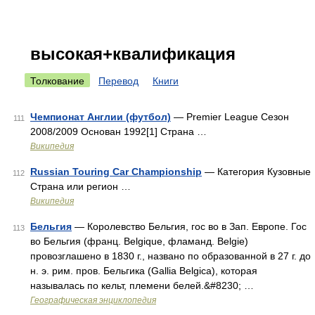
высокая+квалификация
Толкование
Перевод
Книги
Чемпионат Англии (футбол)
— Premier League Сезон
111
2008/2009 Основан 1992[1] Страна …
Википедия
Russian Touring Car Championship
— Категория Кузовные
112
Страна или регион …
Википедия
Бельгия
— Королевство Бельгия, гос во в Зап. Европе. Гос
113
во Бельгия (франц. Belgique, фламанд. Belgie)
провозглашено в 1830 г., названо по образованной в 27 г. до
н. э. рим. пров. Бельгика (Gallia Belgica), которая
называлась по кельт, племени белей.&#8230; …
Географическая энциклопедия