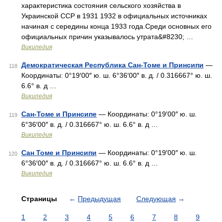
характеристика состояния сельского хозяйства в
Украинской ССР в 1931 1932 в официальных источниках
начиная с середины конца 1933 года.Среди основных его
официальных причин указывалось утрата&#8230; …
Википедия
Демократическая Республика Сан-Томе и Принсипи
—
118
Координаты: 0°19′00″ ю. ш. 6°36′00″ в. д. / 0.316667° ю. ш.
6.6° в. д …
Википедия
Сан-Томе и Принсипе
— Координаты: 0°19′00″ ю. ш.
119
6°36′00″ в. д. / 0.316667° ю. ш. 6.6° в. д …
Википедия
Сан Томе и Принсипи
— Координаты: 0°19′00″ ю. ш.
120
6°36′00″ в. д. / 0.316667° ю. ш. 6.6° в. д …
Википедия
Страницы
←
Предыдущая
Следующая
→
1
2
3
4
5
6
7
8
9